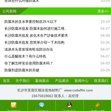
告诉您什么叫做防腐木
10-09
公司新闻
更多>>
防腐木的含水率要控制在25％以下
10-19
长沙防腐木批发:防腐木如何进行施工维..
04-27
长沙防腐木批发:炭化木生产訬备技术要求
04-09
长沙防腐木批发:您简单介绍一下木结构
03-26
浅谈木头里发现有蛀虫防治办法
04-07
什么是酸枝木？有什么特色
04-07
你了解怎样安全使用防腐木吗？
04-03
防腐剂是防腐木的关键
03-29
首页
关于我们
案例展示
产品展示
新闻中心
联系我们
长沙市芙蓉区顺珍装饰材料厂 www.csdwffm.com
15675818662 联系人：吴经理