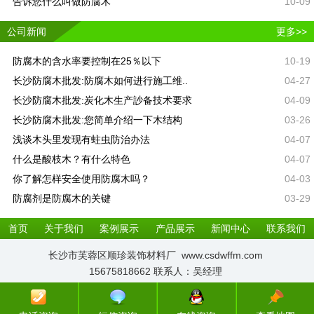
告诉您什么叫做防腐木
10-09
公司新闻
更多>>
防腐木的含水率要控制在25％以下
10-19
长沙防腐木批发:防腐木如何进行施工维..
04-27
长沙防腐木批发:炭化木生产訬备技术要求
04-09
长沙防腐木批发:您简单介绍一下木结构
03-26
浅谈木头里发现有蛀虫防治办法
04-07
什么是酸枝木？有什么特色
04-07
你了解怎样安全使用防腐木吗？
04-03
防腐剂是防腐木的关键
03-29
首页
关于我们
案例展示
产品展示
新闻中心
联系我们
长沙市芙蓉区顺珍装饰材料厂 www.csdwffm.com
15675818662 联系人：吴经理