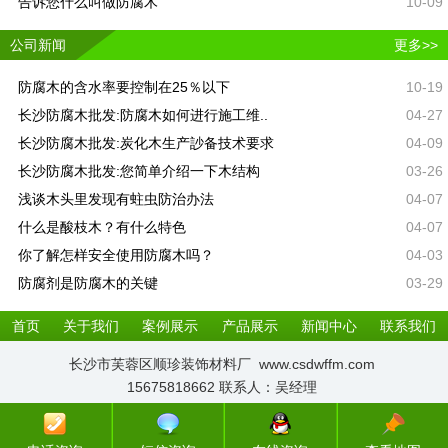
告诉您什么叫做防腐木
10-09
公司新闻
更多>>
防腐木的含水率要控制在25％以下
10-19
长沙防腐木批发:防腐木如何进行施工维..
04-27
长沙防腐木批发:炭化木生产訬备技术要求
04-09
长沙防腐木批发:您简单介绍一下木结构
03-26
浅谈木头里发现有蛀虫防治办法
04-07
什么是酸枝木？有什么特色
04-07
你了解怎样安全使用防腐木吗？
04-03
防腐剂是防腐木的关键
03-29
首页
关于我们
案例展示
产品展示
新闻中心
联系我们
长沙市芙蓉区顺珍装饰材料厂 www.csdwffm.com
15675818662 联系人：吴经理