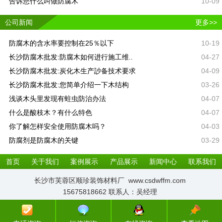
告诉您什么叫做防腐木
10-09
公司新闻
更多>>
防腐木的含水率要控制在25％以下
10-19
长沙防腐木批发:防腐木如何进行施工维..
04-27
长沙防腐木批发:炭化木生产訬备技术要求
04-09
长沙防腐木批发:您简单介绍一下木结构
03-26
浅谈木头里发现有蛀虫防治办法
04-07
什么是酸枝木？有什么特色
04-07
你了解怎样安全使用防腐木吗？
04-03
防腐剂是防腐木的关键
03-29
首页
关于我们
案例展示
产品展示
新闻中心
联系我们
长沙市芙蓉区顺珍装饰材料厂 www.csdwffm.com
15675818662 联系人：吴经理