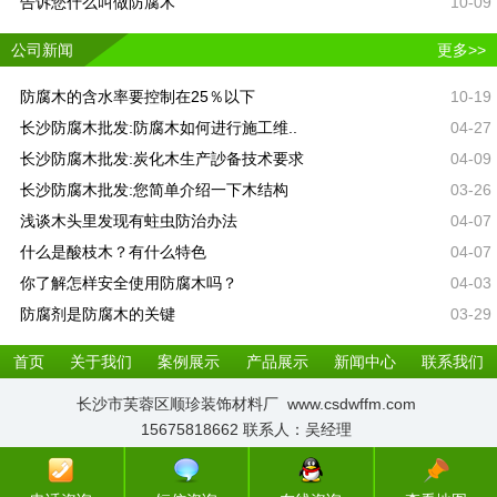
告诉您什么叫做防腐木
10-09
公司新闻
更多>>
防腐木的含水率要控制在25％以下
10-19
长沙防腐木批发:防腐木如何进行施工维..
04-27
长沙防腐木批发:炭化木生产訬备技术要求
04-09
长沙防腐木批发:您简单介绍一下木结构
03-26
浅谈木头里发现有蛀虫防治办法
04-07
什么是酸枝木？有什么特色
04-07
你了解怎样安全使用防腐木吗？
04-03
防腐剂是防腐木的关键
03-29
首页
关于我们
案例展示
产品展示
新闻中心
联系我们
长沙市芙蓉区顺珍装饰材料厂 www.csdwffm.com
15675818662 联系人：吴经理